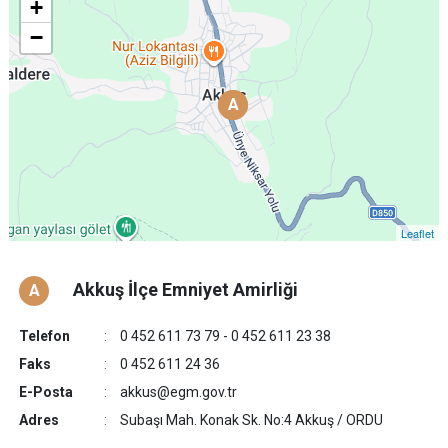
+
−
A
A
Leaflet
Akkuş İlçe Emniyet Amirliği
A
Telefon
0 452 611 73 79 - 0 452 611 23 38
Faks
0 452 611 24 36
E-Posta
akkus@egm.gov.tr
Adres
Subaşı Mah. Konak Sk. No:4 Akkuş / ORDU