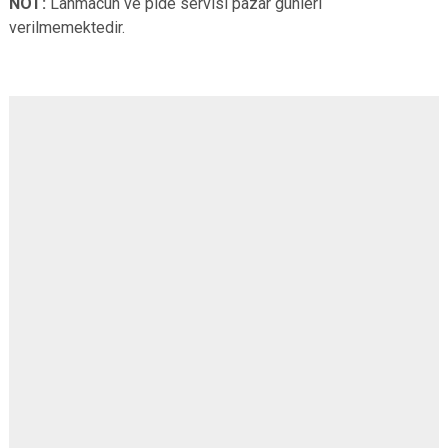
NOT:
Lahmacun ve pide servisi pazar günleri
verilmemektedir.