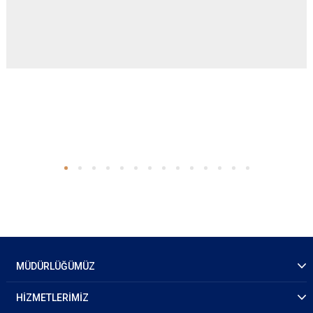
MÜDÜRLÜĞÜMÜZ
HİZMETLERİMİZ